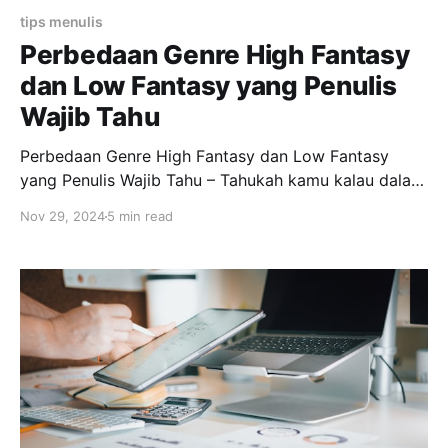
tips menulis
Perbedaan Genre High Fantasy
dan Low Fantasy yang Penulis
Wajib Tahu
Perbedaan Genre High Fantasy dan Low Fantasy
yang Penulis Wajib Tahu – Tahukah kamu kalau dalam
genre fantasi, ada istilah high fantasy dan low
Nov 29, 2024
5 min read
fantasy? Kedua subkategori tersebut tentu memiliki
ciri khasnya masing-masing. Dua genre yang sering
menjadi bahan perbincangan adalah high fantasy dan
low fantasy. Keduanya memiliki pendekatan berbeda
dalam