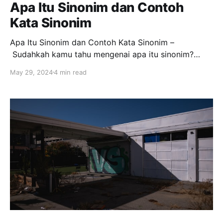
Apa Itu Sinonim dan Contoh
Kata Sinonim
Apa Itu Sinonim dan Contoh Kata Sinonim –
Sudahkah kamu tahu mengenai apa itu sinonim?
Seberapa pentingnya sinonim dalam kepenulisan?
May 29, 2024
4 min read
Dan bagaimana contoh-contohnya. Berikut seputar
sinonim yang harus kamu ketahui. Pengertian Sinonim
Berdasarkan definisi, perbedaan sinonim dan antonim
berada pada fungsinya. Kalau antonim adalah lawan
kata, maka sinonim merupakan persamaan kata.