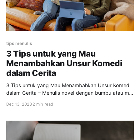
tips menulis
3 Tips untuk yang Mau
Menambahkan Unsur Komedi
dalam Cerita
3 Tips untuk yang Mau Menambahkan Unsur Komedi
dalam Cerita – Menulis novel dengan bumbu atau mix
genre komedi memang gampang-gampang susah. Ini
Dec 13, 2023
2 min read
dia tips untuk kamu yang ingin belajar menulis novel
komedi. Apa Itu Komedi? Menurut KBBI, komedi
adalah sandiwara ringan yang penuh dengan
kelucuan meskipun kadang-kadang kelucuan itu
bersifat