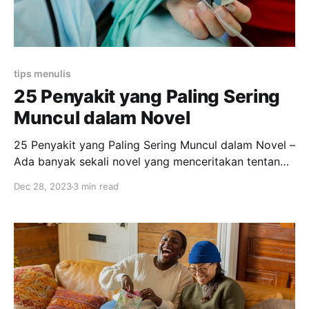
tips menulis
25 Penyakit yang Paling Sering
Muncul dalam Novel
25 Penyakit yang Paling Sering Muncul dalam Novel –
Ada banyak sekali novel yang menceritakan tentang
seorang tokoh mengindap suatu penyakit, kemudian
Dec 28, 2023
3 min read
dia berjuang dan menjadi sehat kembali. Selain itu,
penyakit juga dapat dimunculkan untuk mengakhiri
kehidupan tokoh. Daftar Penyakit yang Sering Muncul
dalam Novel Berikut merupakan penyakit yang sering
muncul