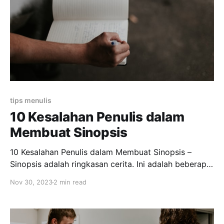
tips menulis
10 Kesalahan Penulis dalam
Membuat Sinopsis
10 Kesalahan Penulis dalam Membuat Sinopsis –
Sinopsis adalah ringkasan cerita. Ini adalah beberapa
kesalahan yang paling sering ditemukan saat
Nov 30, 2023
2 min read
membuat sinopsis novel. Salah Kaprah dalam
Penulisan Sinopsis Cara membuat sinopsis novel dan
contohnya menjadi salah satu hal yang masih sering