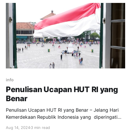
tersebut, dapat disimpulkan plot sederhananya
merupakan bagaimana cerita terbentuk, berkembang,
atau berjalan.
info
Penulisan Ucapan HUT RI yang
Benar
Penulisan Ucapan HUT RI yang Benar – Jelang Hari
Kemerdekaan Republik Indonesia yang diperingati
setiap tanggal 17 Agustus, mungkin kamu akan
Aug 14, 2024
3 min read