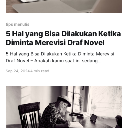
tips menulis
5 Hal yang Bisa Dilakukan Ketika
Diminta Merevisi Draf Novel
5 Hal yang Bisa Dilakukan Ketika Diminta Merevisi
Draf Novel – Apakah kamu saat ini sedang
mengajukan karyamu ke penerbit mayor dan
Sep 24, 2024
4 min read
mendapat permintaan revisi? Ini tips yang mungkin
berguna buatmu. Tips Merevisi Draf Novel Coba
bayangkan, sudah sekian purnama kamu menunggu
seleksi naskah. Lalu suatu hari, ada pemberitahuan
kalau naskahmu