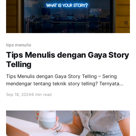
tips menulis
Tips Menulis dengan Gaya Story
Telling
Tips Menulis dengan Gaya Story Telling – Sering
mendengar tentang teknik story telling? Ternyata
bisa menerapkan story telling saat menulis novel loh,
Sep 18, 2024
6 min read
begini caranya. Story Telling dalam Menulis Novel
Ketika membahas perihal gaya penceritaan dalam
karya prosa, khususnya novel, kerap kali kita
mendengar bahwa menulis haruslah menggunakan
gaya show. Apabila tidak