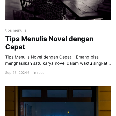
tips menulis
Tips Menulis Novel dengan
Cepat
Tips Menulis Novel dengan Cepat – Emang bisa
menghasilkan satu karya novel dalam waktu singkat?
Yang penasaran, bisa cek cara menulis novel dengan
Sep 23, 2024
5 min read
cepat berikut ini. Tips Menulis Novel dalam Waktu
Singkat Novel adalah karya imajinatif yang berisi
cerita tentang kehidupan seorang karakter dalam
mencapai tujuan tertentu. Berbeda dengan karya
sastra