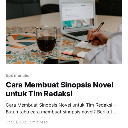
Outline Novel Secara harfiah, outline novel adalah
kerangka cerita atau rincian adegan dari novel yang
telah kamu
tips menulis
Cara Membuat Sinopsis Novel
untuk Tim Redaksi
Cara Membuat Sinopsis Novel untuk Tim Redaksi –
Butuh tahu cara membuat sinopsis novel? Berikut
cara membuat sinopsis yang benar. Apa Itu Sinopsis?
Oct 31, 2023
3 min read
Beberapa penulis menganggap kalau blurb dan