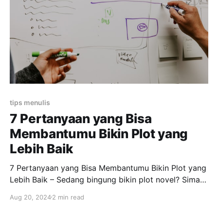
atau kata sambung, yang tugasnya
tips menulis
7 Pertanyaan yang Bisa
Membantumu Bikin Plot yang
Lebih Baik
7 Pertanyaan yang Bisa Membantumu Bikin Plot yang
Lebih Baik – Sedang bingung bikin plot novel? Simak
pertanyaan bantuannya di bawah ini. Pengertian Plot
Aug 20, 2024
2 min read
Plot adalah salah satu unsur dalam cerita yang
berupa alur atau rangkaian kejadian. Dari pengertian