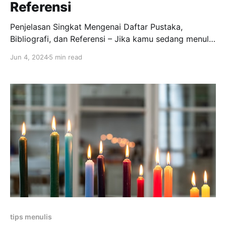
Referensi
Penjelasan Singkat Mengenai Daftar Pustaka,
Bibliografi, dan Referensi – Jika kamu sedang menulis
tulisan ilmiah, kamu perlu tahu cara membedakan
Jun 4, 2024
5 min read
daftar pustaka, bibliografi, dan referensi. Secara
umum, kepenulisan dibagi ke dalam dua kategori
utama, yakni fiksi dan nonfiksi. Seperti yang
diketahui, fiksi terdiri dari puisi dan prosa. Sedangkan
nonfiksi memiliki bentuk
tips menulis