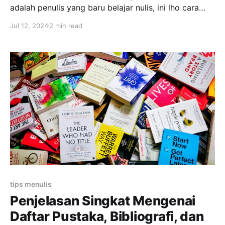
adalah penulis yang baru belajar nulis, ini lho cara
bikin blurb novel supaya pembaca tertarik baca
Jul 12, 2024
2 min read
ceritamu. Apa Itu Blurb? Blurb adalah penjelasan
singkat tentang isi buku, biasanya diletakkan pada
cover belakang dan panjangnya hanya dua sampai
tiga paragraf saja atau tergantung
tips menulis
Penjelasan Singkat Mengenai
Daftar Pustaka, Bibliografi, dan