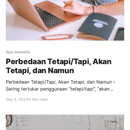
tips menulis
Perbedaan Tetapi/Tapi, Akan
Tetapi, dan Namun
Perbedaan Tetapi/Tapi, Akan Tetapi, dan Namun –
Sering tertukar penggunaan “tetapi/tapi”, “akan
tetapi”, dan “namun”? Berikut ini akan dijelaskan
Sep 4, 2024
4 min read
secara mudah bagaimana menempatkan kata-kata
tersebut ya! Apa Itu Konjungsi? Ketiga kata
“tetapi/tapi”, “akan tetapi”, dan “namun” sama-sama
merupakan konjungsi. Konjungsi adalah kata hubung