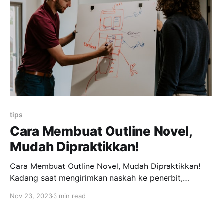
tidak dipahami (calon) penulis. Kebanyakan dari
mereka akan bertanya-tanya, apa
tips
Cara Membuat Outline Novel,
Mudah Dipraktikkan!
Cara Membuat Outline Novel, Mudah Dipraktikkan! –
Kadang saat mengirimkan naskah ke penerbit,
sinopsis saja tidak cukup. Dibutuhkan outline novel
Nov 23, 2023
3 min read
untuk mendiskusikan isi cerita. Berikut ini cara
membuat outline novel, gampang kok! Cara Membuat