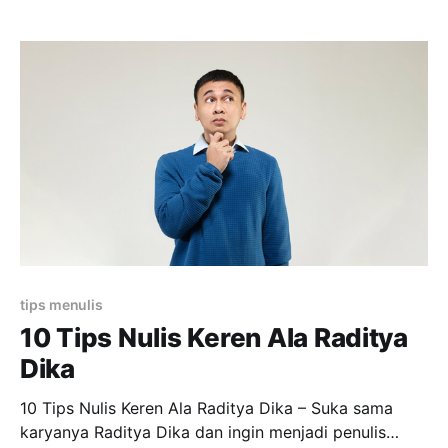
membuat konten ucapan HUT RI. Begini cara
penulisan yang benar! Penulisan Ucapan HUT RI
Beberapa dari kita mungkin kerap membuat konten
ucapan HUT RI dengan menuliskan kata-kata di
bawah ini.
tips menulis
10 Tips Nulis Keren Ala Raditya
Dika
10 Tips Nulis Keren Ala Raditya Dika – Suka sama
karyanya Raditya Dika dan ingin menjadi penulis