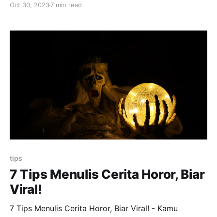
Oct 30, 2023
7 min read
memasarkan novel tersebut. Lalu, jika kamu seorang
penulis pemula bagaimana? Tenang saja! Berikut
adalah beberapa cara yang bisa kamu gunakan untuk
membuat novel yang menarik meski kamu adalah
seorang pemula. Apa
tips
7 Tips Menulis Cerita Horor, Biar
Viral!
7 Tips Menulis Cerita Horor, Biar Viral! - Kamu