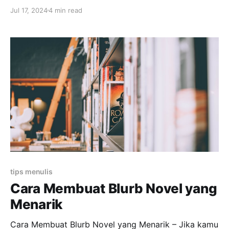
keren seperti dia? Simak tips menulis Raditya Dika
Jul 17, 2024
4 min read
berikut ini. Profil Raditya Dika Nama lengkapnya
Raditya Dika Angkasaputra Moerwani Nasution.
Penulis yang satu ini lahir pada 28 Desember 1984.
Sebelum dikenal sebagai komedian, sutradara,
tips menulis
Cara Membuat Blurb Novel yang
Menarik
Cara Membuat Blurb Novel yang Menarik – Jika kamu