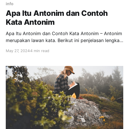
info
Apa Itu Antonim dan Contoh
Kata Antonim
Apa Itu Antonim dan Contoh Kata Antonim – Antonim
merupakan lawan kata. Berikut ini penjelasan lengkap
mengenai antonim dan contoh antonim. Pengertian
May 27, 2024
4 min read
Antonim dan Contoh Antonim Sebagai seorang
penulis sudah sewajarnya untuk memahami elemen-
elemen dalam kepenulisan. Dengan mempelajari
elemen tersebut akan membuat penulis mengerti
akan teknik, yang kemudian teknik itu membuat