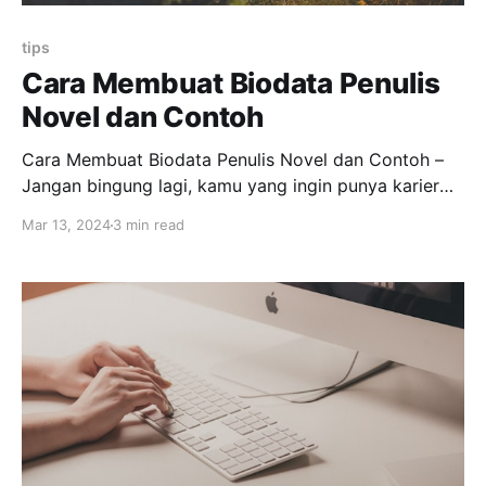
tips
Cara Membuat Biodata Penulis
Novel dan Contoh
Cara Membuat Biodata Penulis Novel dan Contoh –
Jangan bingung lagi, kamu yang ingin punya karier
sebagai penulis, wajib tahu cara membuat biodata
Mar 13, 2024
3 min read
penulis novel beserta contohnya berikut ini. Cara
Menulis Biodata Penulis Novel Menjadi seorang
penulis novel adalah pencapaian yang luar biasa.
Nah, ketika kamu mencari peluang untuk
memasarkan karya-karymu,