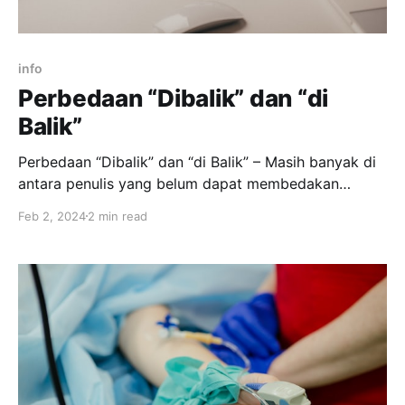
info
Perbedaan “Dibalik” dan “di
Balik”
Perbedaan “Dibalik” dan “di Balik” – Masih banyak di
antara penulis yang belum dapat membedakan
bagaimana menulis "dibalik" dan "di balik". Begini
Feb 2, 2024
2 min read
cara mudah membedakannya, dijamin langsung
paham! Perbedaan Penulisan Awalan dan Kata Depan
Masih sering ketukar bedanya “dibalik” dan “di balik”?
Atau masih belum bisa membedakan awalan “di-” dan
kata