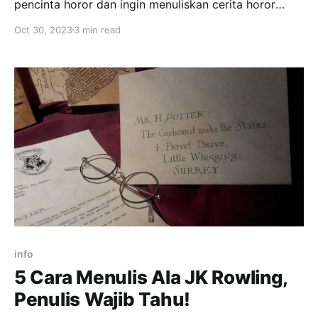
pencinta horor dan ingin menuliskan cerita horor
pertamamu? Atau kamu penulis yang ingin berganti
Oct 30, 2023
3 min read
genre? Atau kamu ingin mempertajam kemampuanmu
dalam menulis horor. Tenang saja! Menulis cerita
horor itu bisa dipelajari kok! Namun, sebelum itu
kamu harus paham apa sih itu
info
5 Cara Menulis Ala JK Rowling,
Penulis Wajib Tahu!