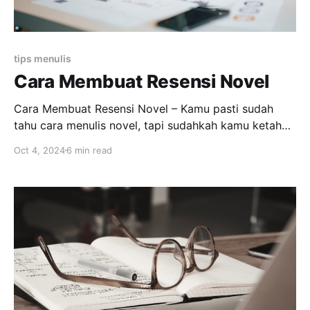
tips menulis
Cara Membuat Resensi Novel
Cara Membuat Resensi Novel – Kamu pasti sudah
tahu cara menulis novel, tapi sudahkah kamu ketahui
cara membuat resensi novel? Atau barangkali kamu
Oct 4, 2024
6 min read
sedang bertanya-tanya, apa sih manfaat dari
menuliskan resensi? Itu kan sama aja
mempromosikan cerita lain. Menuliskan resensi
sangatlah berguna bagimu untuk melatih dalam
menganalisis novel. Kalau analisis novelmu