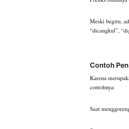
Meski begitu, ad
“dicangkul”, “di
Contoh Penu
Karena merupaka
contohnya:
Saat menggoreng