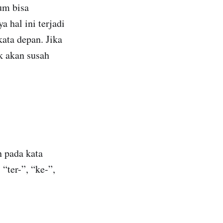
um bisa
 hal ini terjadi
kata depan. Jika
k akan susah
 pada kata
 “ter-”, “ke-”,