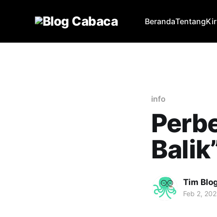
Beranda
Tentang
Ki
info
Perbe
Balik
Tim Blo
Feb 2, 20