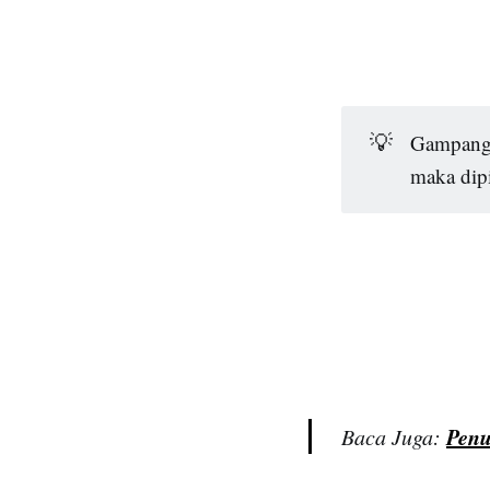
💡
Gampangn
maka dip
Penu
Baca Juga: