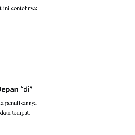
 ini contohnya:
epan “di”
ka penulisannya
kkan tempat,