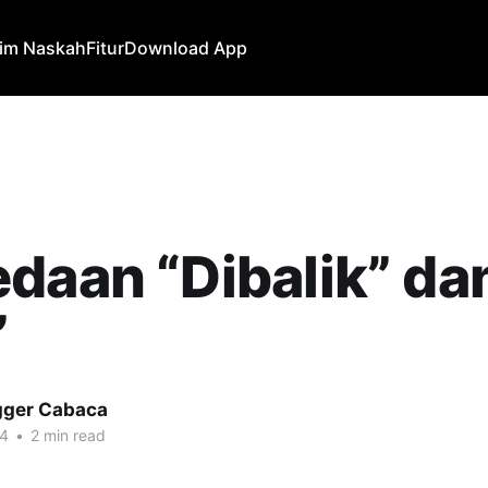
rim Naskah
Fitur
Download App
daan “Dibalik” dan
”
gger Cabaca
24
•
2 min read