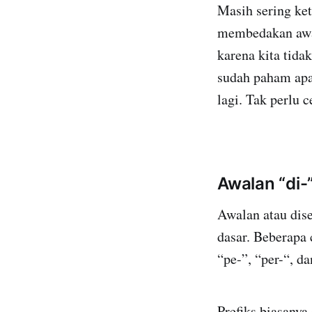
Masih sering ket
membedakan awala
karena kita tida
sudah paham apa
lagi. Tak perlu 
Awalan “di-
Awalan atau dis
dasar. Beberapa c
“pe-”, “per-“, da
Prefiks biasanya