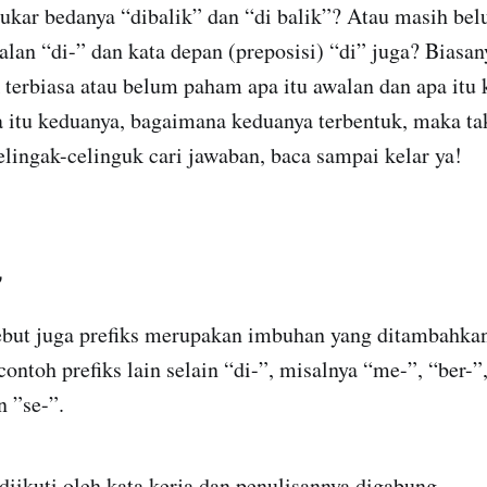
ukar bedanya “dibalik” dan “di balik”? Atau masih bel
n “di-” dan kata depan (preposisi) “di” juga? Biasanya
k terbiasa atau belum paham apa itu awalan dan apa itu 
 itu keduanya, bagaimana keduanya terbentuk, maka ta
celingak-celinguk cari jawaban, baca sampai kelar ya!
”
ebut juga prefiks merupakan imbuhan yang ditambahkan
ontoh prefiks lain selain “di-”, misalnya “me-”, “ber-”,
n ”se-”.
 diikuti oleh kata kerja dan penulisannya digabung