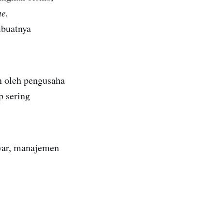
ne.
mbuatnya
n oleh pengusaha
p sering
yar, manajemen