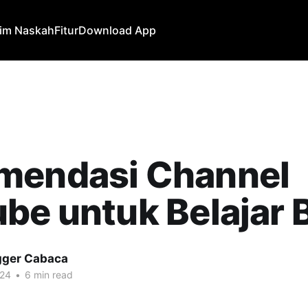
rim Naskah
Fitur
Download App
mendasi Channel
be untuk Belajar 
gger Cabaca
024
•
6 min read