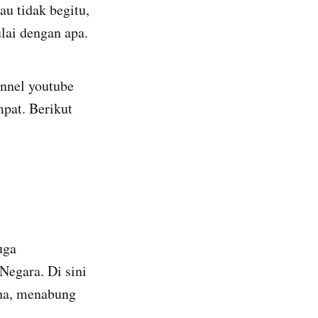
au tidak begitu,
ulai dengan apa.
annel youtube
mpat. Berikut
uga
Negara. Di sini
aha, menabung