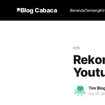
Beranda
Tentang
Ki
info
Reko
Youtu
Tim Blo
Oct 16, 2