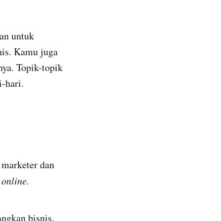
kan untuk
snis. Kamu juga
ya. Topik-topik
-hari.
 marketer dan
s
online.
ngkan bisnis,