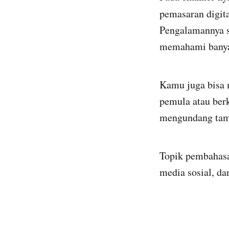
pemasaran digit
Pengalamannya s
memahami banya
Kamu juga bisa m
pemula atau berk
mengundang tamu-
Topik pembahasa
media sosial, dan